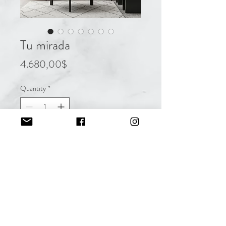
Tu mirada
Price
4.680,00$
Quantity
*
Add to Cart
Acrílico sobre tela
Detalles con hoja de oro
1.40 x 0.60 m