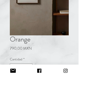
Orange
Precio
790,00 MXN
Cantidad
*
Agregar al carrito
Acuarela
10 x 15 cm
no incluye enmarcado