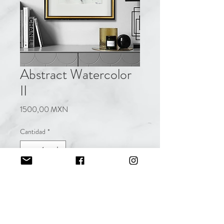
Abstract Watercolor
II
Precio
1500,00 MXN
Cantidad
*
Agregar al carrito
Acuarela
Detalles con hoja de oro